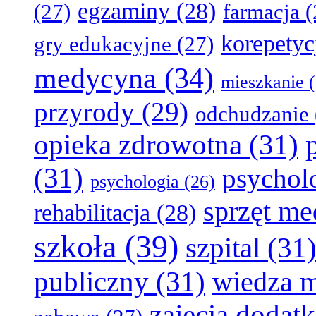
egzaminy
(28)
(27)
farmacja
(
korepetyc
gry edukacyjne
(27)
medycyna
(34)
mieszkanie
(
przyrody
(29)
odchudzanie
opieka zdrowotna
(31)
(31)
psychol
psychologia
(26)
sprzęt m
rehabilitacja
(28)
szkoła
(39)
szpital
(31
publiczny
(31)
wiedza 
zajęcia dodat