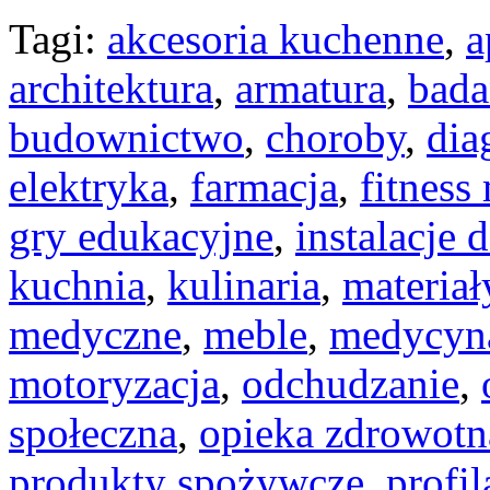
Tagi:
akcesoria kuchenne
,
a
architektura
,
armatura
,
bada
budownictwo
,
choroby
,
dia
elektryka
,
farmacja
,
fitness
gry edukacyjne
,
instalacje
kuchnia
,
kulinaria
,
materia
medyczne
,
meble
,
medycyn
motoryzacja
,
odchudzanie
,
społeczna
,
opieka zdrowotn
produkty spożywcze
,
profi