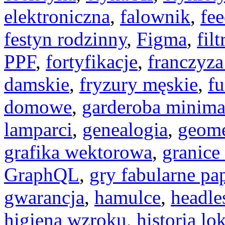
elektroniczna
,
falownik
,
fe
festyn rodzinny
,
Figma
,
fil
PPF
,
fortyfikacje
,
franczyza
damskie
,
fryzury męskie
,
fu
domowe
,
garderoba minima
lamparci
,
genealogia
,
geome
grafika wektorowa
,
granice
GraphQL
,
gry fabularne pa
gwarancja
,
hamulce
,
headl
higiena wzroku
,
historia lo