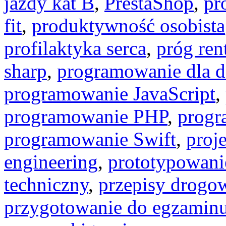
jazdy kat B
,
PrestaShop
,
pr
fit
,
produktywność osobista
profilaktyka serca
,
próg ren
sharp
,
programowanie dla d
programowanie JavaScript
,
programowanie PHP
,
progr
programowanie Swift
,
proj
engineering
,
prototypowani
techniczny
,
przepisy drogo
przygotowanie do egzamin