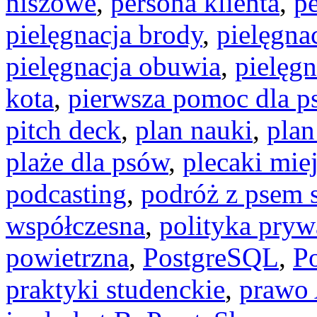
niszowe
,
persona klienta
,
pe
pielęgnacja brody
,
pielęgna
pielęgnacja obuwia
,
pielęgn
kota
,
pierwsza pomoc dla p
pitch deck
,
plan nauki
,
plan
plaże dla psów
,
plecaki mie
podcasting
,
podróż z psem
współczesna
,
polityka pryw
powietrzna
,
PostgreSQL
,
P
praktyki studenckie
,
prawo