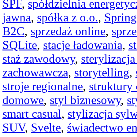
SPF
,
spółdzielnia energetyc
jawna
,
spółka z o.o.
,
Spring
B2C
,
sprzedaż online
,
sprze
SQLite
,
stacje ładowania
,
s
staż zawodowy
,
sterylizacja
zachowawcza
,
storytelling
,
stroje regionalne
,
struktury
domowe
,
styl biznesowy
,
st
smart casual
,
stylizacja syl
SUV
,
Svelte
,
świadectwo en