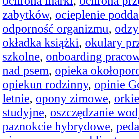
ochrona marki
,
ochrona prz
zabytków
,
ocieplenie podda
odporność organizmu
,
odzy
okładka książki
,
okulary pr
szkolne
,
onboarding praco
nad psem
,
opieka okołopo
opiekun rodzinny
,
opinie G
letnie
,
opony zimowe
,
orkie
studyjne
,
oszczędzanie wod
paznokcie hybrydowe
,
peda