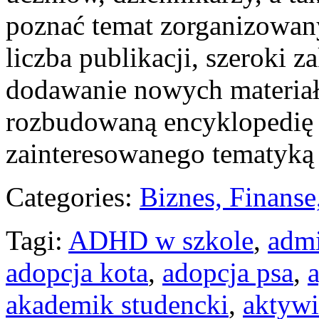
poznać temat zorganizowan
liczba publikacji, szeroki 
dodawanie nowych materiałó
rozbudowaną encyklopedię 
zainteresowanego tematyką
Categories:
Biznes, Finans
Tagi:
ADHD w szkole
,
admi
adopcja kota
,
adopcja psa
,
akademik studencki
,
aktywi