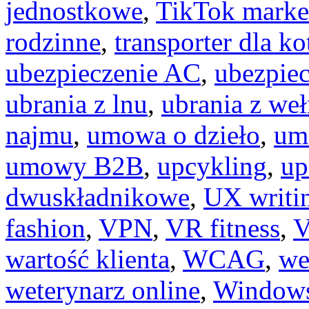
jednostkowe
,
TikTok marke
rodzinne
,
transporter dla ko
ubezpieczenie AC
,
ubezpie
ubrania z lnu
,
ubrania z we
najmu
,
umowa o dzieło
,
um
umowy B2B
,
upcykling
,
up
dwuskładnikowe
,
UX writi
fashion
,
VPN
,
VR fitness
,
V
wartość klienta
,
WCAG
,
we
weterynarz online
,
Windows