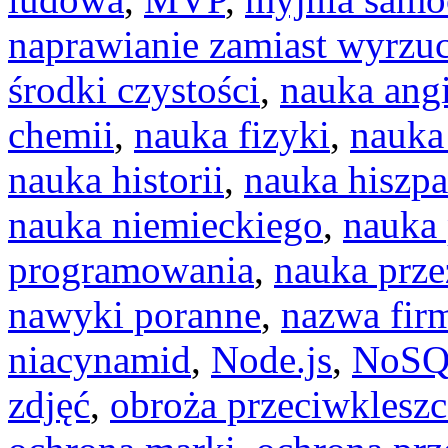
naprawianie zamiast wyrzu
środki czystości
,
nauka ang
chemii
,
nauka fizyki
,
nauka
nauka historii
,
nauka hiszp
nauka niemieckiego
,
nauka 
programowania
,
nauka prz
nawyki poranne
,
nazwa fir
niacynamid
,
Node.js
,
NoS
zdjęć
,
obroża przeciwklesz