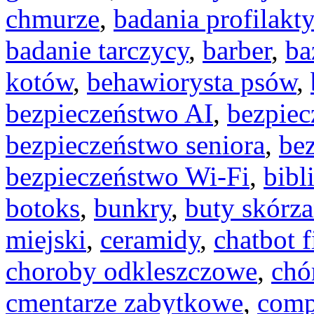
chmurze
,
badania profilakt
badanie tarczycy
,
barber
,
ba
kotów
,
behawiorysta psów
,
bezpieczeństwo AI
,
bezpiec
bezpieczeństwo seniora
,
be
bezpieczeństwo Wi-Fi
,
bibl
botoks
,
bunkry
,
buty skórz
miejski
,
ceramidy
,
chatbot 
choroby odkleszczowe
,
chó
cmentarze zabytkowe
,
comp