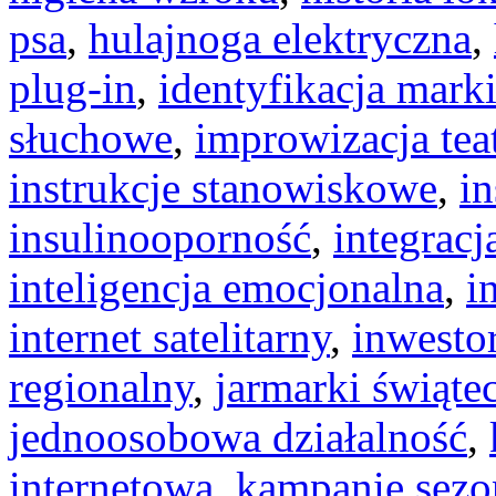
psa
,
hulajnoga elektryczna
,
plug-in
,
identyfikacja mark
słuchowe
,
improwizacja tea
instrukcje stanowiskowe
,
i
insulinooporność
,
integracj
inteligencja emocjonalna
,
i
internet satelitarny
,
inwestor
regionalny
,
jarmarki świąte
jednoosobowa działalność
,
internetowa
,
kampanie sez