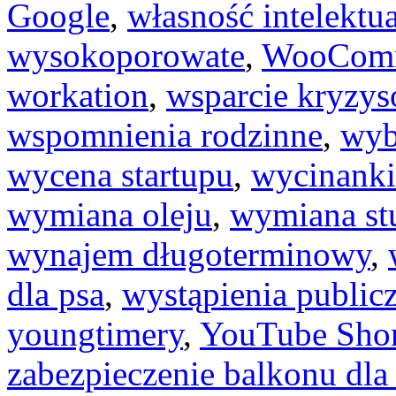
Google
,
własność intelektu
wysokoporowate
,
WooCom
workation
,
wsparcie kryzy
wspomnienia rodzinne
,
wyb
wycena startupu
,
wycinanki
wymiana oleju
,
wymiana st
wynajem długoterminowy
,
dla psa
,
wystąpienia public
youngtimery
,
YouTube Shor
zabezpieczenie balkonu dla