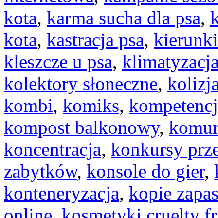
kota
,
karma sucha dla psa
,
k
kota
,
kastracja psa
,
kierunki
kleszcze u psa
,
klimatyzac
kolektory słoneczne
,
kolizj
kombi
,
komiks
,
kompetencj
kompost balkonowy
,
komun
koncentracja
,
konkursy prz
zabytków
,
konsole do gier
,
konteneryzacja
,
kopie zapa
online
,
kosmetyki cruelty fr