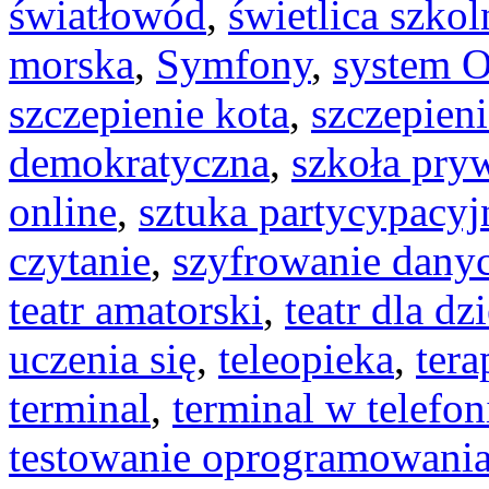
światłowód
,
świetlica szkol
morska
,
Symfony
,
system 
szczepienie kota
,
szczepieni
demokratyczna
,
szkoła pry
online
,
sztuka partycypacyj
czytanie
,
szyfrowanie dany
teatr amatorski
,
teatr dla dzi
uczenia się
,
teleopieka
,
tera
terminal
,
terminal w telefon
testowanie oprogramowani