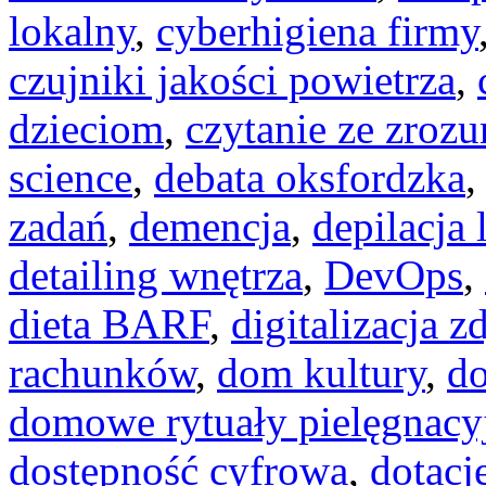
lokalny
,
cyberhigiena firmy
czujniki jakości powietrza
,
dzieciom
,
czytanie ze zroz
science
,
debata oksfordzka
zadań
,
demencja
,
depilacja
detailing wnętrza
,
DevOps
,
dieta BARF
,
digitalizacja z
rachunków
,
dom kultury
,
do
domowe rytuały pielęgnacy
dostępność cyfrowa
,
dotacj