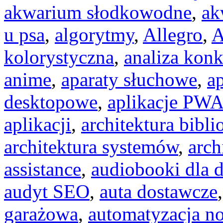
akwarium słodkowodne
,
ak
u psa
,
algorytmy
,
Allegro
,
A
kolorystyczna
,
analiza konk
anime
,
aparaty słuchowe
,
ap
desktopowe
,
aplikacje PW
aplikacji
,
architektura bibli
architektura systemów
,
arch
assistance
,
audiobooki dla d
audyt SEO
,
auta dostawcze
garażowa
,
automatyzacja n