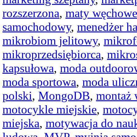
rozszerzona
,
maty węchow
samochodowy
,
menedżer ha
mikrobiom jelitowy
,
mikro
mikroprzedsiębiorca
,
mikro
kapsułowa
,
moda outdooro
moda sportowa
,
moda ulicz
polski
,
MongoDB
,
montaż 
motocykle miejskie
,
motocy
miejska
,
motywacja do nau
ludowa
,
MVP
,
myjnia sam