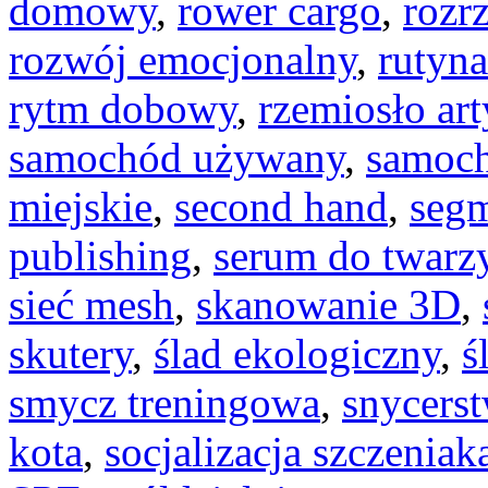
domowy
,
rower cargo
,
rozr
rozwój emocjonalny
,
rutyn
rytm dobowy
,
rzemiosło ar
samochód używany
,
samoch
miejskie
,
second hand
,
segm
publishing
,
serum do twarz
sieć mesh
,
skanowanie 3D
,
skutery
,
ślad ekologiczny
,
ś
smycz treningowa
,
snycers
kota
,
socjalizacja szczeniak