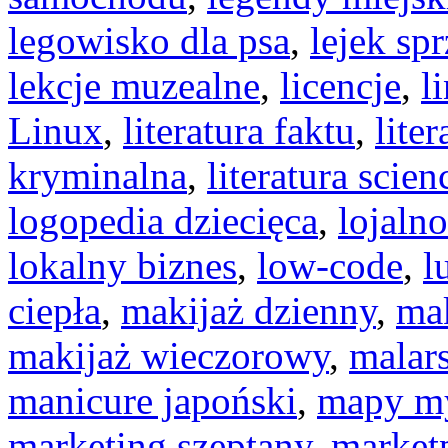
legowisko dla psa
,
lejek sp
lekcje muzealne
,
licencje
,
l
Linux
,
literatura faktu
,
liter
kryminalna
,
literatura scien
logopedia dziecięca
,
lojaln
lokalny biznes
,
low-code
,
l
ciepła
,
makijaż dzienny
,
mak
makijaż wieczorowy
,
malar
manicure japoński
,
mapy my
marketing szeptany
,
market