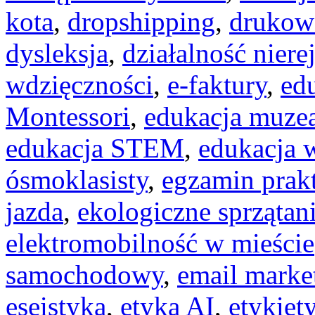
kota
,
dropshipping
,
drukow
dysleksja
,
działalność niere
wdzięczności
,
e-faktury
,
edu
Montessori
,
edukacja muze
edukacja STEM
,
edukacja 
ósmoklasisty
,
egzamin prak
jazda
,
ekologiczne sprzątan
elektromobilność w mieście
samochodowy
,
email marke
eseistyka
,
etyka AI
,
etykiet