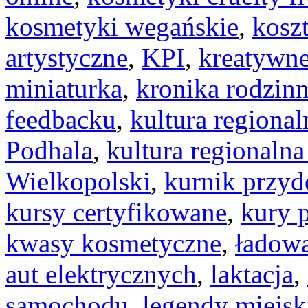
kosmetyki wegańskie
,
koszt
artystyczne
,
KPI
,
kreatywne
miniaturka
,
kronika rodzin
feedbacku
,
kultura regiona
Podhala
,
kultura regionaln
Wielkopolski
,
kurnik przy
kursy certyfikowane
,
kury 
kwasy kosmetyczne
,
ładow
aut elektrycznych
,
laktacja
,
samochodu
,
legendy miejsk