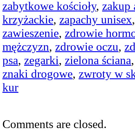
zabytkowe kościoły
,
zakup 
krzyżackie
,
zapachy unisex
zawieszenie
,
zdrowie horm
mężczyzn
,
zdrowie oczu
,
zd
psa
,
zegarki
,
zielona ściana
znaki drogowe
,
zwroty w sk
kur
Comments are closed.