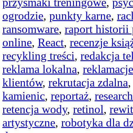
przysmaki treningowe
,
psyc
ogrodzie
,
punkty karne
,
rac
ransomware
,
raport historii
online
,
React
,
recenzje ksią
recykling treści
,
redakcja te
reklama lokalna
,
reklamacj
klientów
,
rekrutacja zdalna
kamienic
,
reportaż
,
researc
retencja wody
,
retinol
,
rewi
artystyczne
,
robotyka dla dz